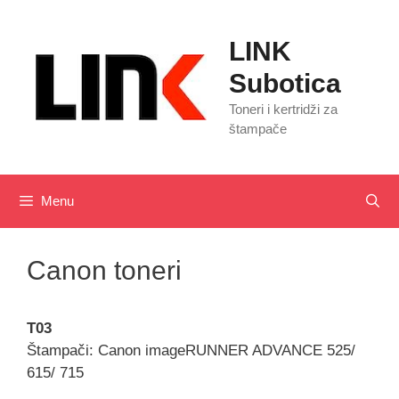
Skip
to
LINK
content
Subotica
Toneri i kertridži za
štampače
Menu
Canon toneri
T03
Štampači: Canon imageRUNNER ADVANCE 525/
615/ 715