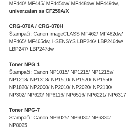
MF440/ MF445/ MF445dw/ MF448dw/ MF449dw,
univerzalan sa CF259A/X
CRG-070A / CRG-070H
Štampači: Canon imageCLASS MF462/ MF462dw/
MF465/ MF465dw, i-SENSYS LBP246/ LBP246dw/
LBP247/ LBP247dw
Toner NPG-1
Štampači: Canon NP1015/ NP1215/ NP1215s/
NP1218/ NP1318/ NP1510/ NP1520/ NP1550/
NP1820/ NP2000/ NP2010/ NP2020/ NP2130/
NP302/ NP620/ NP6116/ NP6516/ NP6221/ NP6317
Toner NPG-7
Štampači: Canon NP6025/ NP6030/ NP6330/
NP8025