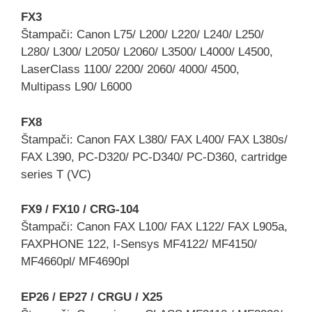
FX3
Štampači: Canon L75/ L200/ L220/ L240/ L250/
L280/ L300/ L2050/ L2060/ L3500/ L4000/ L4500,
LaserClass 1100/ 2200/ 2060/ 4000/ 4500,
Multipass L90/ L6000
FX8
Štampači: Canon FAX L380/ FAX L400/ FAX L380s/
FAX L390, PC-D320/ PC-D340/ PC-D360, cartridge
series T (VC)
FX9 / FX10 / CRG-104
Štampači: Canon FAX L100/ FAX L122/ FAX L905a,
FAXPHONE 122, I-Sensys MF4122/ MF4150/
MF4660pl/ MF4690pl
EP26 / EP27 / CRGU / X25