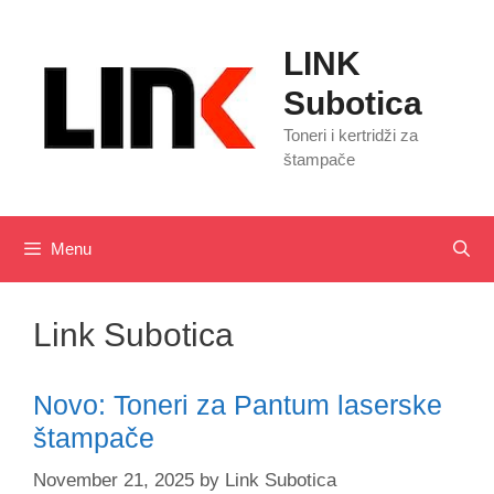
Skip
to
LINK
content
Subotica
Toneri i kertridži za
štampače
Menu
Link Subotica
Novo: Toneri za Pantum laserske
štampače
November 21, 2025
by
Link Subotica