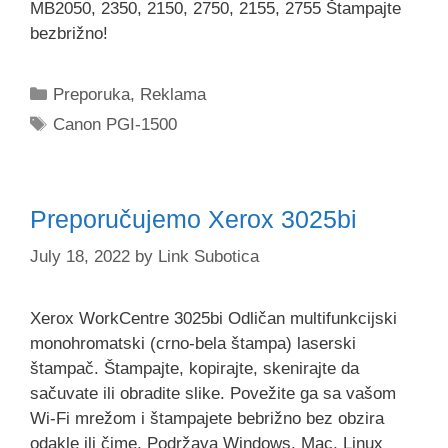
MB2050, 2350, 2150, 2750, 2155, 2755 Štampajte
bezbrižno!
Categories
Preporuka
,
Reklama
Tags
Canon PGI-1500
Preporučujemo Xerox 3025bi
July 18, 2022
by
Link Subotica
Xerox WorkCentre 3025bi Odličan multifunkcijski
monohromatski (crno-bela štampa) laserski
štampač. Štampajte, kopirajte, skenirajte da
sačuvate ili obradite slike. Povežite ga sa vašom
Wi-Fi mrežom i štampajete bebrižno bez obzira
odakle ili čime. Podržava Windows, Mac, Linux