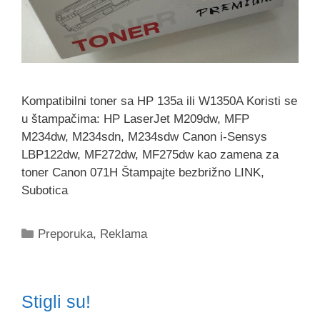
Kompatibilni toner sa HP 135a ili W1350A Koristi se
u štampačima: HP LaserJet M209dw, MFP
M234dw, M234sdn, M234sdw Canon i-Sensys
LBP122dw, MF272dw, MF275dw kao zamena za
toner Canon 071H Štampajte bezbrižno LINK,
Subotica
Categories
Preporuka
,
Reklama
Stigli su!