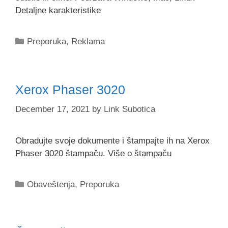
Detaljne karakteristike
Categories
Preporuka
,
Reklama
Xerox Phaser 3020
December 17, 2021
by
Link Subotica
Obradujte svoje dokumente i štampajte ih na Xerox
Phaser 3020 štampaču. Više o štampaču
Categories
Obaveštenja
,
Preporuka