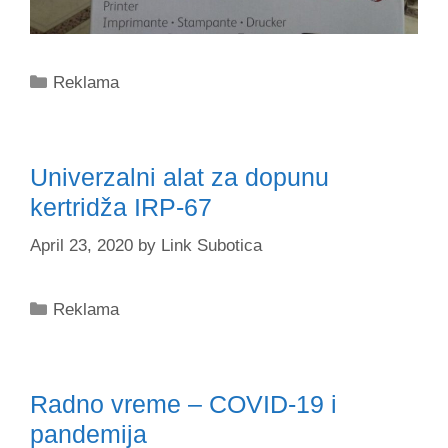
Categories
Reklama
Univerzalni alat za dopunu
kertridža IRP-67
April 23, 2020
by
Link Subotica
Categories
Reklama
Radno vreme – COVID-19 i
pandemija