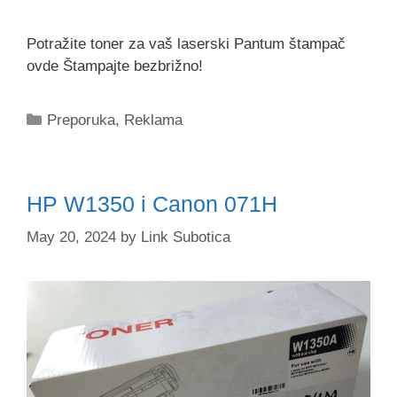
Potražite toner za vaš laserski Pantum štampač
ovde Štampajte bezbrižno!
Categories
Preporuka
,
Reklama
HP W1350 i Canon 071H
May 20, 2024
by
Link Subotica